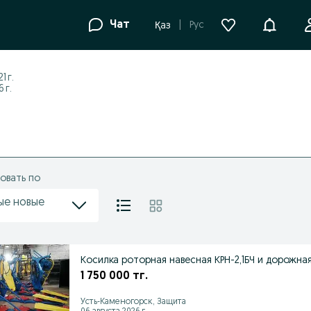
Уведомле
Чат
Рус
Қаз
1 г.
 г.
овать по
ые новые
Косилка роторная навесная КРН-2,1БЧ и дорожная
1 750 000 тг.
Усть-Каменогорск, Защита